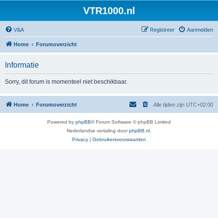
VTR1000.nl
V&A
Registreer
Aanmelden
Home
Forumoverzicht
Informatie
Sorry, dit forum is momenteel niet beschikbaar.
Home
Forumoverzicht
Alle tijden zijn
UTC+02:00
Powered by
phpBB
® Forum Software © phpBB Limited
Nederlandse vertaling door
phpBB.nl
.
Privacy
|
Gebruikersvoorwaarden