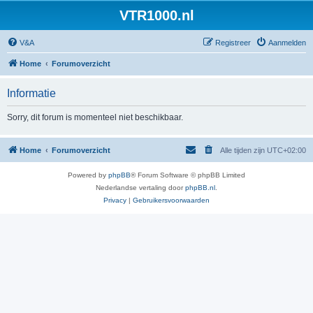
VTR1000.nl
V&A
Registreer
Aanmelden
Home
Forumoverzicht
Informatie
Sorry, dit forum is momenteel niet beschikbaar.
Home
Forumoverzicht
Alle tijden zijn
UTC+02:00
Powered by
phpBB
® Forum Software © phpBB Limited
Nederlandse vertaling door
phpBB.nl
.
Privacy
|
Gebruikersvoorwaarden