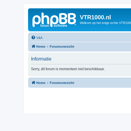
VTR1000.nl
Welkom op het enige echte VTR100
V&A
Home
Forumoverzicht
Informatie
Sorry, dit forum is momenteel niet beschikbaar.
Home
Forumoverzicht