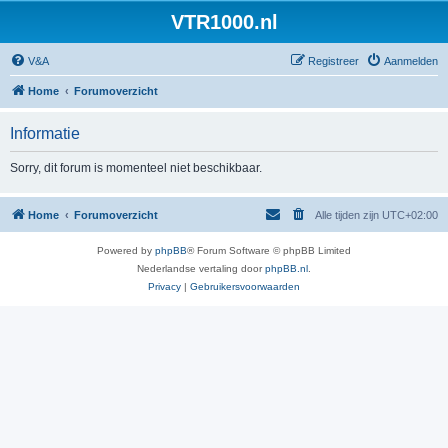
VTR1000.nl
V&A
Registreer
Aanmelden
Home
Forumoverzicht
Informatie
Sorry, dit forum is momenteel niet beschikbaar.
Home
Forumoverzicht
Alle tijden zijn
UTC+02:00
Powered by
phpBB
® Forum Software © phpBB Limited
Nederlandse vertaling door
phpBB.nl
.
Privacy
|
Gebruikersvoorwaarden