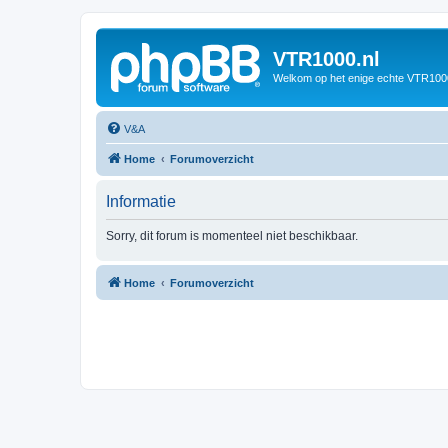
VTR1000.nl
Welkom op het enige echte VTR100
V&A
Home
Forumoverzicht
Informatie
Sorry, dit forum is momenteel niet beschikbaar.
Home
Forumoverzicht