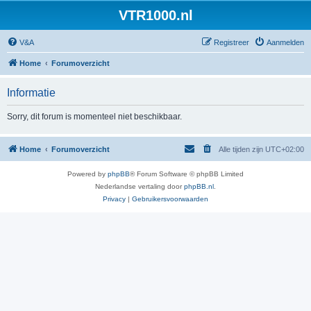
VTR1000.nl
V&A
Registreer
Aanmelden
Home
Forumoverzicht
Informatie
Sorry, dit forum is momenteel niet beschikbaar.
Home
Forumoverzicht
Alle tijden zijn
UTC+02:00
Powered by
phpBB
® Forum Software © phpBB Limited
Nederlandse vertaling door
phpBB.nl
.
Privacy
|
Gebruikersvoorwaarden