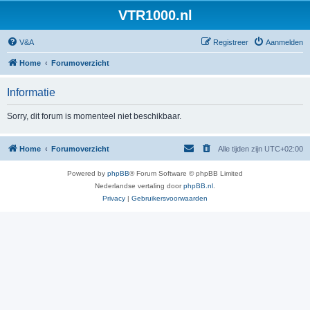
VTR1000.nl
V&A
Registreer
Aanmelden
Home
Forumoverzicht
Informatie
Sorry, dit forum is momenteel niet beschikbaar.
Home
Forumoverzicht
Alle tijden zijn
UTC+02:00
Powered by
phpBB
® Forum Software © phpBB Limited
Nederlandse vertaling door
phpBB.nl
.
Privacy
|
Gebruikersvoorwaarden