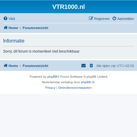
VTR1000.nl
V&A
Registreer
Aanmelden
Home
Forumoverzicht
Informatie
Sorry, dit forum is momenteel niet beschikbaar.
Home
Forumoverzicht
Alle tijden zijn
UTC+02:00
Powered by
phpBB
® Forum Software © phpBB Limited
Nederlandse vertaling door
phpBB.nl
.
Privacy
|
Gebruikersvoorwaarden