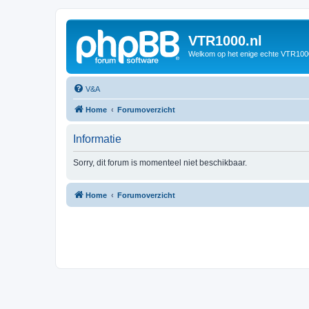
VTR1000.nl
Welkom op het enige echte VTR100
V&A
Home
Forumoverzicht
Informatie
Sorry, dit forum is momenteel niet beschikbaar.
Home
Forumoverzicht