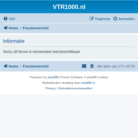
VTR1000.nl
V&A
Registreer
Aanmelden
Home
Forumoverzicht
Informatie
Sorry, dit forum is momenteel niet beschikbaar.
Home
Forumoverzicht
Alle tijden zijn
UTC+02:00
Powered by
phpBB
® Forum Software © phpBB Limited
Nederlandse vertaling door
phpBB.nl
.
Privacy
|
Gebruikersvoorwaarden