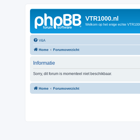
VTR1000.nl
Welkom op het enige echte VTR100
V&A
Home
Forumoverzicht
Informatie
Sorry, dit forum is momenteel niet beschikbaar.
Home
Forumoverzicht