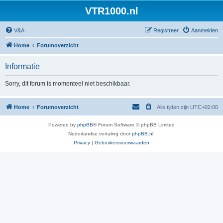
VTR1000.nl
V&A
Registreer
Aanmelden
Home
Forumoverzicht
Informatie
Sorry, dit forum is momenteel niet beschikbaar.
Home
Forumoverzicht
Alle tijden zijn
UTC+02:00
Powered by
phpBB
® Forum Software © phpBB Limited
Nederlandse vertaling door
phpBB.nl
.
Privacy
|
Gebruikersvoorwaarden