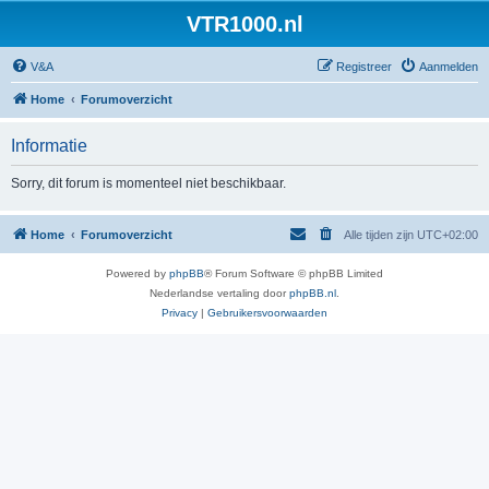
VTR1000.nl
V&A
Registreer
Aanmelden
Home
Forumoverzicht
Informatie
Sorry, dit forum is momenteel niet beschikbaar.
Home
Forumoverzicht
Alle tijden zijn
UTC+02:00
Powered by
phpBB
® Forum Software © phpBB Limited
Nederlandse vertaling door
phpBB.nl
.
Privacy
|
Gebruikersvoorwaarden