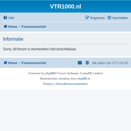
VTR1000.nl
V&A
Registreer
Aanmelden
Home
Forumoverzicht
Informatie
Sorry, dit forum is momenteel niet beschikbaar.
Home
Forumoverzicht
Alle tijden zijn
UTC+02:00
Powered by
phpBB
® Forum Software © phpBB Limited
Nederlandse vertaling door
phpBB.nl
.
Privacy
|
Gebruikersvoorwaarden