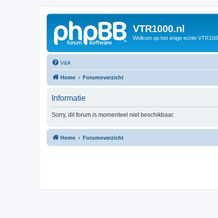
VTR1000.nl
Welkom op het enige echte VTR100
V&A
Home
Forumoverzicht
Informatie
Sorry, dit forum is momenteel niet beschikbaar.
Home
Forumoverzicht