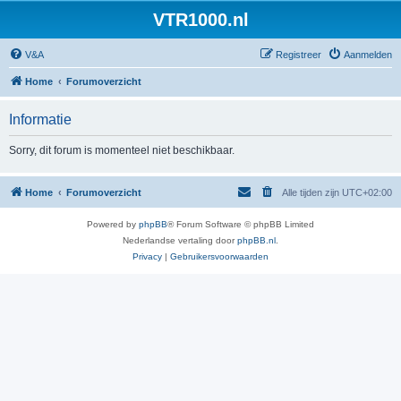
VTR1000.nl
V&A
Registreer
Aanmelden
Home
Forumoverzicht
Informatie
Sorry, dit forum is momenteel niet beschikbaar.
Home
Forumoverzicht
Alle tijden zijn
UTC+02:00
Powered by
phpBB
® Forum Software © phpBB Limited
Nederlandse vertaling door
phpBB.nl
.
Privacy
|
Gebruikersvoorwaarden