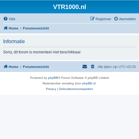
VTR1000.nl
V&A
Registreer
Aanmelden
Home
Forumoverzicht
Informatie
Sorry, dit forum is momenteel niet beschikbaar.
Home
Forumoverzicht
Alle tijden zijn
UTC+02:00
Powered by
phpBB
® Forum Software © phpBB Limited
Nederlandse vertaling door
phpBB.nl
.
Privacy
|
Gebruikersvoorwaarden