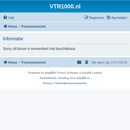
VTR1000.nl
V&A
Registreer
Aanmelden
Home
Forumoverzicht
Informatie
Sorry, dit forum is momenteel niet beschikbaar.
Home
Forumoverzicht
Alle tijden zijn
UTC+02:00
Powered by
phpBB
® Forum Software © phpBB Limited
Nederlandse vertaling door
phpBB.nl
.
Privacy
|
Gebruikersvoorwaarden