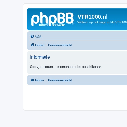
VTR1000.nl
Welkom op het enige echte VTR100
V&A
Home
Forumoverzicht
Informatie
Sorry, dit forum is momenteel niet beschikbaar.
Home
Forumoverzicht