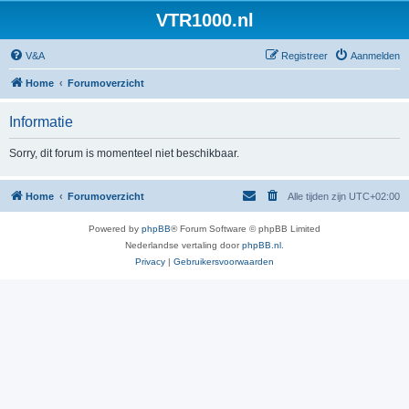
VTR1000.nl
V&A
Registreer
Aanmelden
Home
Forumoverzicht
Informatie
Sorry, dit forum is momenteel niet beschikbaar.
Home
Forumoverzicht
Alle tijden zijn
UTC+02:00
Powered by
phpBB
® Forum Software © phpBB Limited
Nederlandse vertaling door
phpBB.nl
.
Privacy
|
Gebruikersvoorwaarden