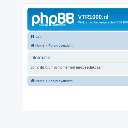
VTR1000.nl
Welkom op het enige echte VTR100
V&A
Home
Forumoverzicht
Informatie
Sorry, dit forum is momenteel niet beschikbaar.
Home
Forumoverzicht