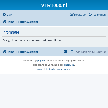
VTR1000.nl
V&A
Registreer
Aanmelden
Home
Forumoverzicht
Informatie
Sorry, dit forum is momenteel niet beschikbaar.
Home
Forumoverzicht
Alle tijden zijn
UTC+02:00
Powered by
phpBB
® Forum Software © phpBB Limited
Nederlandse vertaling door
phpBB.nl
.
Privacy
|
Gebruikersvoorwaarden