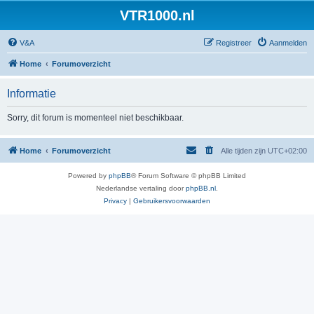
VTR1000.nl
V&A
Registreer
Aanmelden
Home
Forumoverzicht
Informatie
Sorry, dit forum is momenteel niet beschikbaar.
Home
Forumoverzicht
Alle tijden zijn
UTC+02:00
Powered by
phpBB
® Forum Software © phpBB Limited
Nederlandse vertaling door
phpBB.nl
.
Privacy
|
Gebruikersvoorwaarden