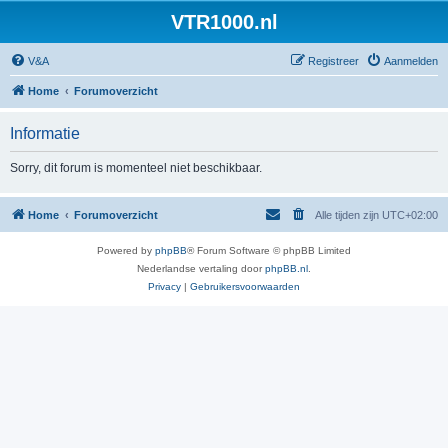
VTR1000.nl
V&A
Registreer
Aanmelden
Home
Forumoverzicht
Informatie
Sorry, dit forum is momenteel niet beschikbaar.
Home
Forumoverzicht
Alle tijden zijn
UTC+02:00
Powered by
phpBB
® Forum Software © phpBB Limited
Nederlandse vertaling door
phpBB.nl
.
Privacy
|
Gebruikersvoorwaarden