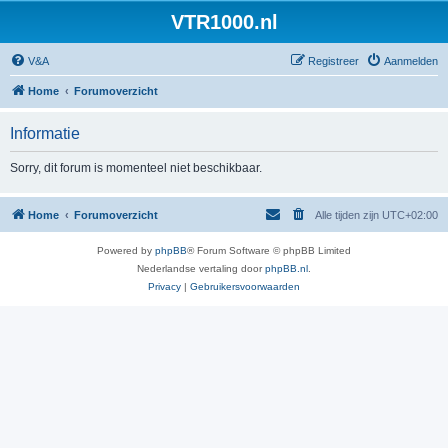
VTR1000.nl
V&A
Registreer
Aanmelden
Home
Forumoverzicht
Informatie
Sorry, dit forum is momenteel niet beschikbaar.
Home
Forumoverzicht
Alle tijden zijn
UTC+02:00
Powered by
phpBB
® Forum Software © phpBB Limited
Nederlandse vertaling door
phpBB.nl
.
Privacy
|
Gebruikersvoorwaarden