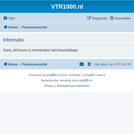
VTR1000.nl
V&A
Registreer
Aanmelden
Home
Forumoverzicht
Informatie
Sorry, dit forum is momenteel niet beschikbaar.
Home
Forumoverzicht
Alle tijden zijn
UTC+02:00
Powered by
phpBB
® Forum Software © phpBB Limited
Nederlandse vertaling door
phpBB.nl
.
Privacy
|
Gebruikersvoorwaarden