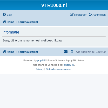
VTR1000.nl
V&A
Registreer
Aanmelden
Home
Forumoverzicht
Informatie
Sorry, dit forum is momenteel niet beschikbaar.
Home
Forumoverzicht
Alle tijden zijn
UTC+02:00
Powered by
phpBB
® Forum Software © phpBB Limited
Nederlandse vertaling door
phpBB.nl
.
Privacy
|
Gebruikersvoorwaarden