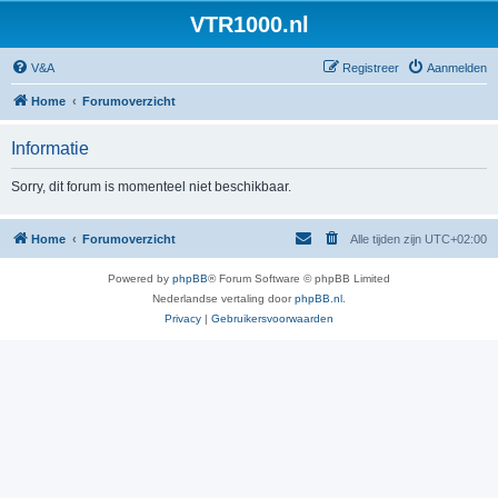
VTR1000.nl
V&A
Registreer
Aanmelden
Home
Forumoverzicht
Informatie
Sorry, dit forum is momenteel niet beschikbaar.
Home
Forumoverzicht
Alle tijden zijn
UTC+02:00
Powered by
phpBB
® Forum Software © phpBB Limited
Nederlandse vertaling door
phpBB.nl
.
Privacy
|
Gebruikersvoorwaarden