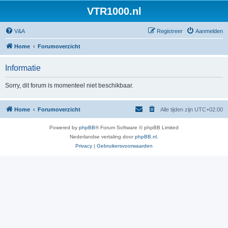
VTR1000.nl
V&A
Registreer
Aanmelden
Home
Forumoverzicht
Informatie
Sorry, dit forum is momenteel niet beschikbaar.
Home
Forumoverzicht
Alle tijden zijn
UTC+02:00
Powered by
phpBB
® Forum Software © phpBB Limited
Nederlandse vertaling door
phpBB.nl
.
Privacy
|
Gebruikersvoorwaarden