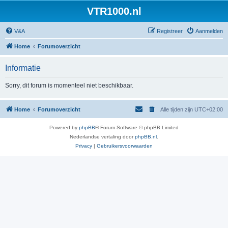
VTR1000.nl
V&A
Registreer
Aanmelden
Home
Forumoverzicht
Informatie
Sorry, dit forum is momenteel niet beschikbaar.
Home
Forumoverzicht
Alle tijden zijn
UTC+02:00
Powered by
phpBB
® Forum Software © phpBB Limited
Nederlandse vertaling door
phpBB.nl
.
Privacy
|
Gebruikersvoorwaarden