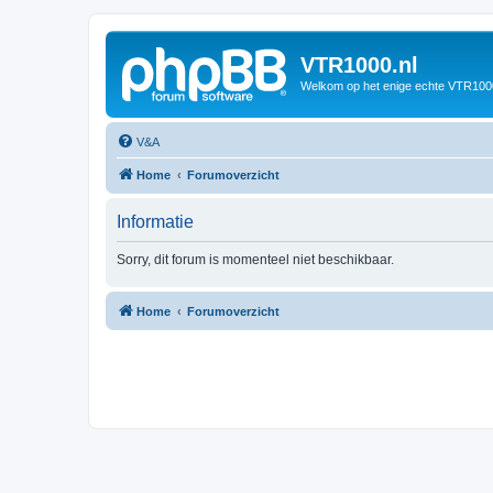
VTR1000.nl
Welkom op het enige echte VTR100
V&A
Home
Forumoverzicht
Informatie
Sorry, dit forum is momenteel niet beschikbaar.
Home
Forumoverzicht