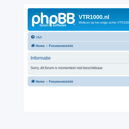
VTR1000.nl
Welkom op het enige echte VTR100
V&A
Home
Forumoverzicht
Informatie
Sorry, dit forum is momenteel niet beschikbaar.
Home
Forumoverzicht