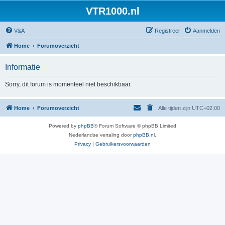
VTR1000.nl
V&A
Registreer
Aanmelden
Home
Forumoverzicht
Informatie
Sorry, dit forum is momenteel niet beschikbaar.
Home
Forumoverzicht
Alle tijden zijn
UTC+02:00
Powered by
phpBB
® Forum Software © phpBB Limited
Nederlandse vertaling door
phpBB.nl
.
Privacy
|
Gebruikersvoorwaarden