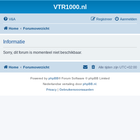
VTR1000.nl
V&A
Registreer
Aanmelden
Home
Forumoverzicht
Informatie
Sorry, dit forum is momenteel niet beschikbaar.
Home
Forumoverzicht
Alle tijden zijn
UTC+02:00
Powered by
phpBB
® Forum Software © phpBB Limited
Nederlandse vertaling door
phpBB.nl
.
Privacy
|
Gebruikersvoorwaarden