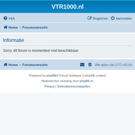
VTR1000.nl
V&A
Registreer
Aanmelden
Home
Forumoverzicht
Informatie
Sorry, dit forum is momenteel niet beschikbaar.
Home
Forumoverzicht
Alle tijden zijn
UTC+02:00
Powered by
phpBB
® Forum Software © phpBB Limited
Nederlandse vertaling door
phpBB.nl
.
Privacy
|
Gebruikersvoorwaarden