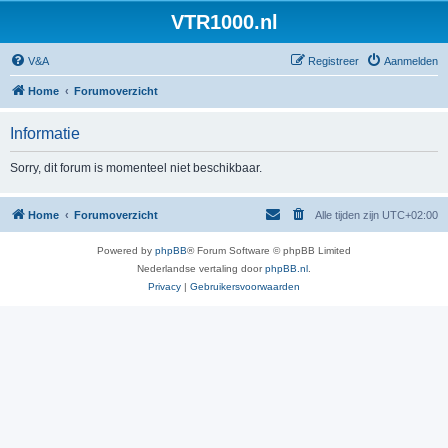
VTR1000.nl
V&A
Registreer
Aanmelden
Home
Forumoverzicht
Informatie
Sorry, dit forum is momenteel niet beschikbaar.
Home
Forumoverzicht
Alle tijden zijn
UTC+02:00
Powered by
phpBB
® Forum Software © phpBB Limited
Nederlandse vertaling door
phpBB.nl
.
Privacy
|
Gebruikersvoorwaarden