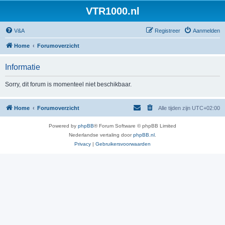
VTR1000.nl
V&A
Registreer
Aanmelden
Home
Forumoverzicht
Informatie
Sorry, dit forum is momenteel niet beschikbaar.
Home
Forumoverzicht
Alle tijden zijn
UTC+02:00
Powered by
phpBB
® Forum Software © phpBB Limited
Nederlandse vertaling door
phpBB.nl
.
Privacy
|
Gebruikersvoorwaarden