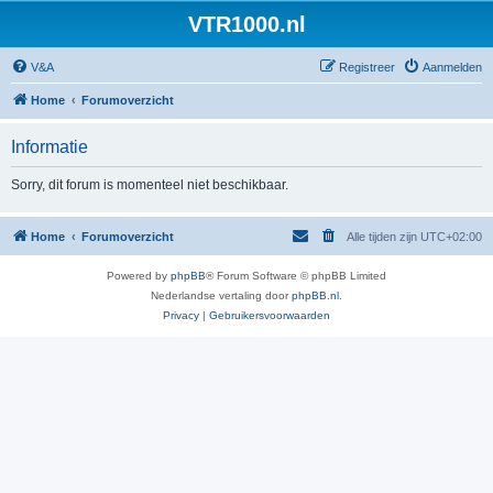
VTR1000.nl
V&A
Registreer
Aanmelden
Home
Forumoverzicht
Informatie
Sorry, dit forum is momenteel niet beschikbaar.
Home
Forumoverzicht
Alle tijden zijn
UTC+02:00
Powered by
phpBB
® Forum Software © phpBB Limited
Nederlandse vertaling door
phpBB.nl
.
Privacy
|
Gebruikersvoorwaarden