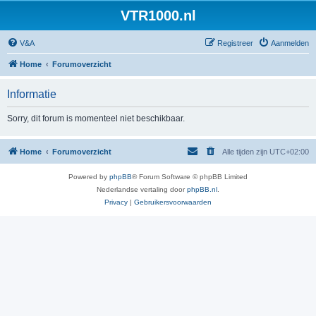
VTR1000.nl
V&A
Registreer
Aanmelden
Home
Forumoverzicht
Informatie
Sorry, dit forum is momenteel niet beschikbaar.
Home
Forumoverzicht
Alle tijden zijn
UTC+02:00
Powered by
phpBB
® Forum Software © phpBB Limited
Nederlandse vertaling door
phpBB.nl
.
Privacy
|
Gebruikersvoorwaarden