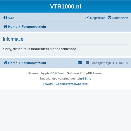
VTR1000.nl
V&A
Registreer
Aanmelden
Home
Forumoverzicht
Informatie
Sorry, dit forum is momenteel niet beschikbaar.
Home
Forumoverzicht
Alle tijden zijn
UTC+02:00
Powered by
phpBB
® Forum Software © phpBB Limited
Nederlandse vertaling door
phpBB.nl
.
Privacy
|
Gebruikersvoorwaarden