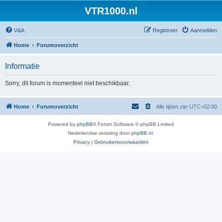
VTR1000.nl
V&A
Registreer
Aanmelden
Home
Forumoverzicht
Informatie
Sorry, dit forum is momenteel niet beschikbaar.
Home
Forumoverzicht
Alle tijden zijn
UTC+02:00
Powered by
phpBB
® Forum Software © phpBB Limited
Nederlandse vertaling door
phpBB.nl
.
Privacy
|
Gebruikersvoorwaarden