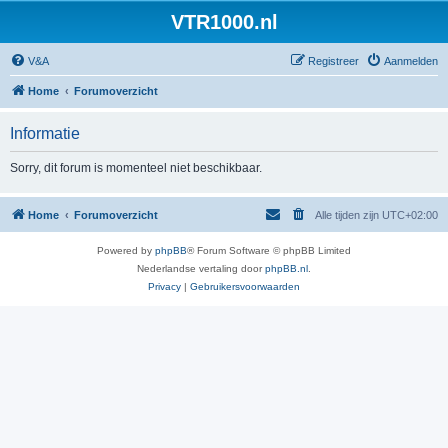
VTR1000.nl
V&A
Registreer
Aanmelden
Home
Forumoverzicht
Informatie
Sorry, dit forum is momenteel niet beschikbaar.
Home
Forumoverzicht
Alle tijden zijn
UTC+02:00
Powered by
phpBB
® Forum Software © phpBB Limited
Nederlandse vertaling door
phpBB.nl
.
Privacy
|
Gebruikersvoorwaarden