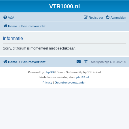
VTR1000.nl
V&A
Registreer
Aanmelden
Home
Forumoverzicht
Informatie
Sorry, dit forum is momenteel niet beschikbaar.
Home
Forumoverzicht
Alle tijden zijn
UTC+02:00
Powered by
phpBB
® Forum Software © phpBB Limited
Nederlandse vertaling door
phpBB.nl
.
Privacy
|
Gebruikersvoorwaarden