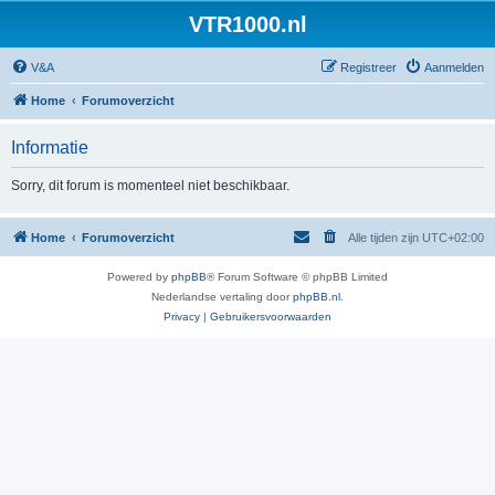
VTR1000.nl
V&A
Registreer
Aanmelden
Home
Forumoverzicht
Informatie
Sorry, dit forum is momenteel niet beschikbaar.
Home
Forumoverzicht
Alle tijden zijn
UTC+02:00
Powered by
phpBB
® Forum Software © phpBB Limited
Nederlandse vertaling door
phpBB.nl
.
Privacy
|
Gebruikersvoorwaarden