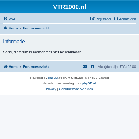
VTR1000.nl
V&A
Registreer
Aanmelden
Home
Forumoverzicht
Informatie
Sorry, dit forum is momenteel niet beschikbaar.
Home
Forumoverzicht
Alle tijden zijn
UTC+02:00
Powered by
phpBB
® Forum Software © phpBB Limited
Nederlandse vertaling door
phpBB.nl
.
Privacy
|
Gebruikersvoorwaarden