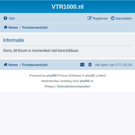
VTR1000.nl
V&A
Registreer
Aanmelden
Home
Forumoverzicht
Informatie
Sorry, dit forum is momenteel niet beschikbaar.
Home
Forumoverzicht
Alle tijden zijn
UTC+02:00
Powered by
phpBB
® Forum Software © phpBB Limited
Nederlandse vertaling door
phpBB.nl
.
Privacy
|
Gebruikersvoorwaarden