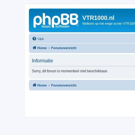
VTR1000.nl
Welkom op het enige echte VTR100
V&A
Home
Forumoverzicht
Informatie
Sorry, dit forum is momenteel niet beschikbaar.
Home
Forumoverzicht