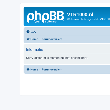
VTR1000.nl
Welkom op het enige echte VTR100
V&A
Home
Forumoverzicht
Informatie
Sorry, dit forum is momenteel niet beschikbaar.
Home
Forumoverzicht