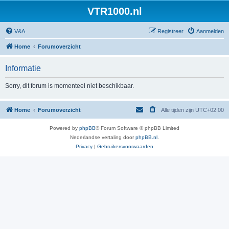
VTR1000.nl
V&A
Registreer
Aanmelden
Home
Forumoverzicht
Informatie
Sorry, dit forum is momenteel niet beschikbaar.
Home
Forumoverzicht
Alle tijden zijn
UTC+02:00
Powered by
phpBB
® Forum Software © phpBB Limited
Nederlandse vertaling door
phpBB.nl
.
Privacy
|
Gebruikersvoorwaarden