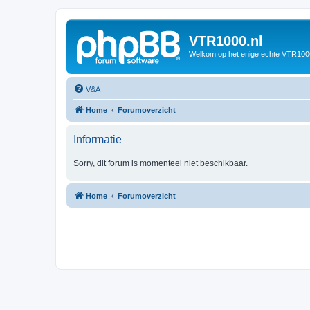
VTR1000.nl
Welkom op het enige echte VTR100
V&A
Home
Forumoverzicht
Informatie
Sorry, dit forum is momenteel niet beschikbaar.
Home
Forumoverzicht